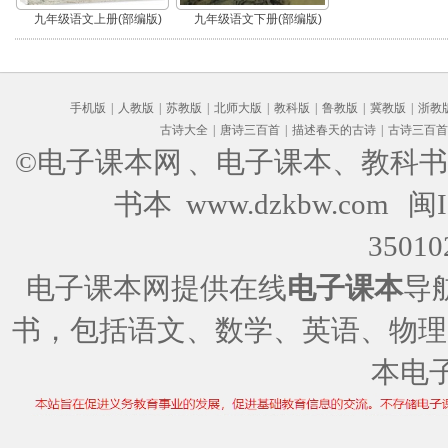
九年级语文上册(部编版)
九年级语文下册(部编版)
手机版
|
人教版
|
苏教版
|
北师大版
|
教科版
|
鲁教版
|
冀教版
|
浙教
古诗大全
|
唐诗三百首
|
描述春天的古诗
|
古诗三百首
©电子课本网
、电子课本、教科书
书本 www.dzkbw.com
闽I
35010
电子课本网提供在线
电子课本
导
书，包括语文、数学、英语、物理
本电