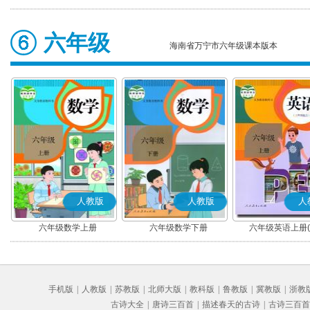
六年级
海南省万宁市六年级课本版本
人教版
人教版
人
六年级数学上册
六年级数学下册
六年级英语上册(P
手机版
|
人教版
|
苏教版
|
北师大版
|
教科版
|
鲁教版
|
冀教版
|
浙教
古诗大全
|
唐诗三百首
|
描述春天的古诗
|
古诗三百首