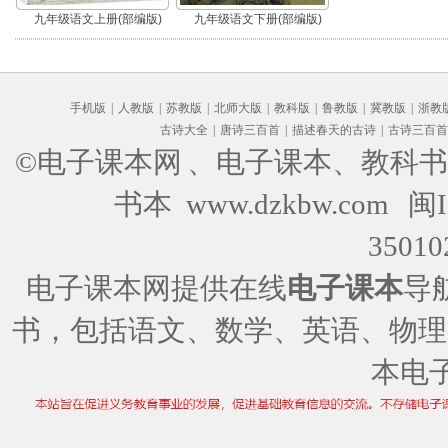
九年级语文上册(部编版)
九年级语文下册(部编版)
手机版
|
人教版
|
苏教版
|
北师大版
|
教科版
|
鲁教版
|
冀教版
|
浙教
古诗大全
|
唐诗三百首
|
描述春天的古诗
|
古诗三百首
©电子课本网
、电子课本、教科书
书本 www.dzkbw.com
闽I
35010
电子课本网提供在线
电子课本
导
书，包括语文、数学、英语、物理
本电