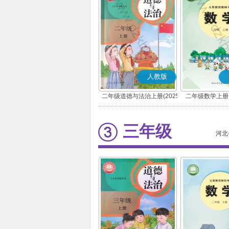
人教版
二年级道德与法治上册(2025
二年级数学上册(
秋版)(部编版)
三年级
河北