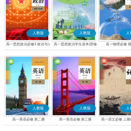
人教版
人教版
人
高一思想政治必修3 政治与法
高一思想政治学生读本(部编
高一物理必修 
治(部编版)
版)
人教版
人教版
人
高一英语必修 第二册
高一英语必修 第三册
高一语文必修 上册