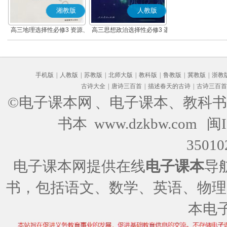
湘教版
人教版
高三地理选择性必修3 资源、
高三思想政治选择性必修3 逻
环境与国家安全
辑与思维(部编版)
手机版
|
人教版
|
苏教版
|
北师大版
|
教科版
|
鲁教版
|
冀教版
|
浙教
古诗大全
|
唐诗三百首
|
描述春天的古诗
|
古诗三百首
©电子课本网
、电子课本、教科书
书本 www.dzkbw.com
闽I
35010
电子课本网提供在线
电子课本
导
书，包括语文、数学、英语、物理
本电