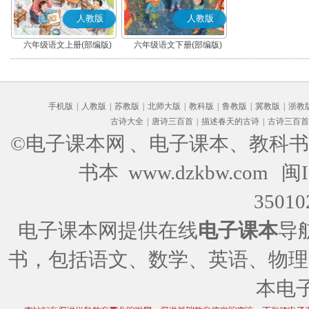
人教版
人教版
六年级语文上册(部编版)
六年级语文下册(部编版)
手机版
|
人教版
|
苏教版
|
北师大版
|
教科版
|
鲁教版
|
冀教版
|
浙教
古诗大全
|
唐诗三百首
|
描述春天的古诗
|
古诗三百首
©电子课本网
、电子课本、教科书
书本 www.dzkbw.com
闽I
35010
电子课本网提供在线
电子课本
导
书，包括语文、数学、英语、物理
本电