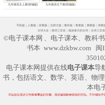
九年级语文上册(部编版)
九年级语文下册(部编版)
手机版
|
人教版
|
苏教版
|
北师大版
|
教科版
|
鲁教版
|
冀教版
|
浙教
古诗大全
|
唐诗三百首
|
描述春天的古诗
|
古诗三百首
©电子课本网
、电子课本、教科书
书本 www.dzkbw.com
闽I
35010
电子课本网提供在线
电子课本
导
书，包括语文、数学、英语、物理
本电