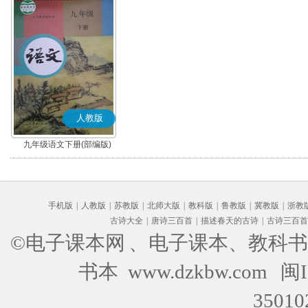
人教版
九年级语文下册(部编版)
手机版
|
人教版
|
苏教版
|
北师大版
|
教科版
|
鲁教版
|
冀教版
|
浙教
古诗大全
|
唐诗三百首
|
描述春天的古诗
|
古诗三百首
©电子课本网
、电子课本、教科书
书本 www.dzkbw.com
闽I
35010