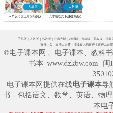
人教版
人教版
六年级语文上册(部编版)
六年级语文下册(部编版)
手机版
|
人教版
|
苏教版
|
北师大版
|
教科版
|
鲁教版
|
冀教版
|
浙教
古诗大全
|
唐诗三百首
|
描述春天的古诗
|
古诗三百首
©电子课本网
、电子课本、教科书
书本 www.dzkbw.com
闽I
35010
电子课本网提供在线
电子课本
导
书，包括语文、数学、英语、物理
本电