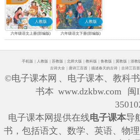
人教版
人教版
六年级语文上册(部编版)
六年级语文下册(部编版)
手机版
|
人教版
|
苏教版
|
北师大版
|
教科版
|
鲁教版
|
冀教版
|
浙教
古诗大全
|
唐诗三百首
|
描述春天的古诗
|
古诗三百首
©电子课本网
、电子课本、教科书
书本 www.dzkbw.com
闽I
35010
电子课本网提供在线
电子课本
导
书，包括语文、数学、英语、物理