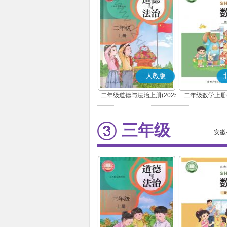
人教版
二年级道德与法治上册(2025
二年级数学上册(
秋版)(部编版)
三年级
安徽