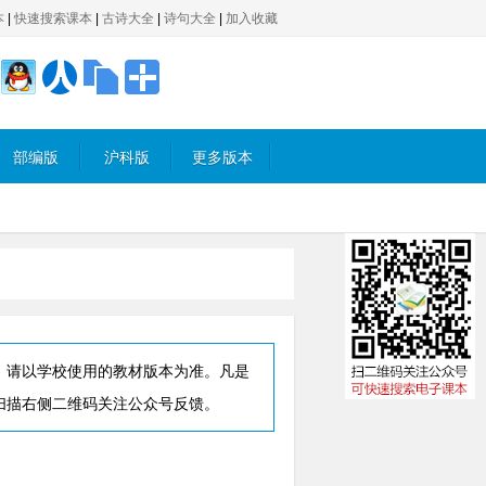
本
|
快速搜索课本
|
古诗大全
|
诗句大全
|
加入收藏
部编版
沪科版
更多版本
，请以学校使用的教材版本为准。凡是
扫描右侧二维码关注公众号反馈。