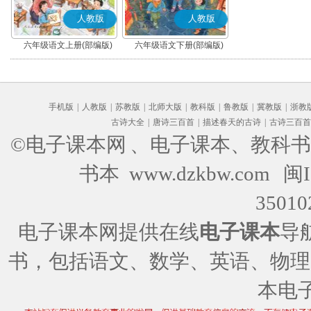
人教版
人教版
六年级语文上册(部编版)
六年级语文下册(部编版)
手机版
|
人教版
|
苏教版
|
北师大版
|
教科版
|
鲁教版
|
冀教版
|
浙教
古诗大全
|
唐诗三百首
|
描述春天的古诗
|
古诗三百首
©电子课本网
、电子课本、教科书
书本 www.dzkbw.com
闽I
35010
电子课本网提供在线
电子课本
导
书，包括语文、数学、英语、物理
本电