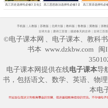
高三历史选择性必修3 文化交
高三思想政治选择性必修3 逻
高三英语选择性必修
流与传播(部编版)
辑与思维(部编版)
手机版
|
人教版
|
苏教版
|
北师大版
|
教科版
|
鲁教版
|
冀教版
|
浙教
古诗大全
|
唐诗三百首
|
描述春天的古诗
|
古诗三百首
©电子课本网
、电子课本、教科书
书本 www.dzkbw.com
闽I
35010
电子课本网提供在线
电子课本
导
书，包括语文、数学、英语、物理
本电