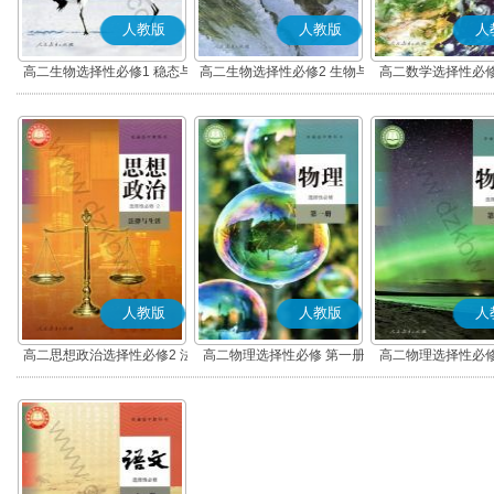
人教版
人教版
人
高二生物选择性必修1 稳态与
高二生物选择性必修2 生物与
高二数学选择性必修
调节
环境
(A版)
人教版
人教版
人
高二思想政治选择性必修2 法
高二物理选择性必修 第一册
高二物理选择性必修
律与生活(部编版)