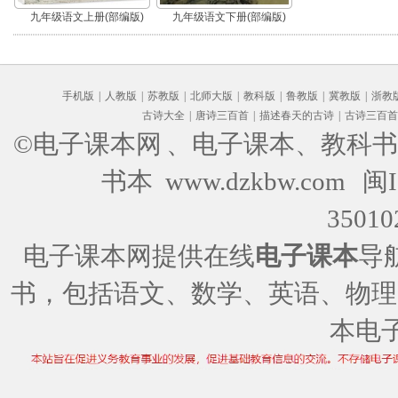
九年级语文上册(部编版)
九年级语文下册(部编版)
手机版
|
人教版
|
苏教版
|
北师大版
|
教科版
|
鲁教版
|
冀教版
|
浙教
古诗大全
|
唐诗三百首
|
描述春天的古诗
|
古诗三百首
©电子课本网
、电子课本、教科书
书本 www.dzkbw.com
闽I
35010
电子课本网提供在线
电子课本
导
书，包括语文、数学、英语、物理
本电