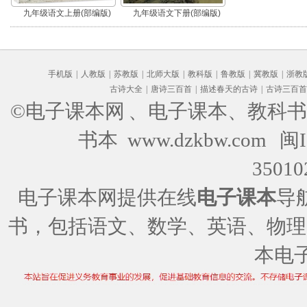
九年级语文上册(部编版)
九年级语文下册(部编版)
手机版
|
人教版
|
苏教版
|
北师大版
|
教科版
|
鲁教版
|
冀教版
|
浙教
古诗大全
|
唐诗三百首
|
描述春天的古诗
|
古诗三百首
©电子课本网
、电子课本、教科书
书本 www.dzkbw.com
闽I
35010
电子课本网提供在线
电子课本
导
书，包括语文、数学、英语、物理
本电