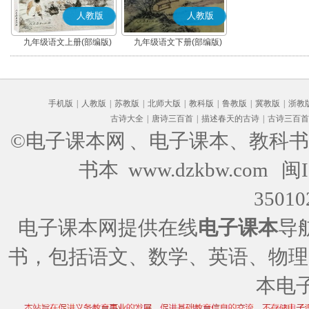
人教版
人教版
九年级语文上册(部编版)
九年级语文下册(部编版)
手机版
|
人教版
|
苏教版
|
北师大版
|
教科版
|
鲁教版
|
冀教版
|
浙教
古诗大全
|
唐诗三百首
|
描述春天的古诗
|
古诗三百首
©电子课本网
、电子课本、教科书
书本 www.dzkbw.com
闽I
35010
电子课本网提供在线
电子课本
导
书，包括语文、数学、英语、物理
本电