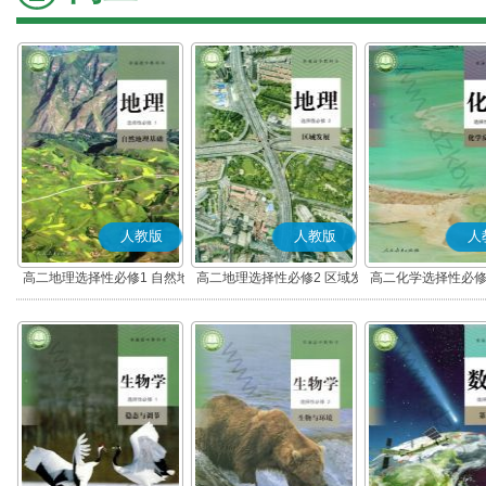
人教版
人教版
人
高二地理选择性必修1 自然地
高二地理选择性必修2 区域发
高二化学选择性必修
理基础
展
应原理