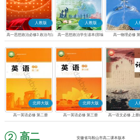
人教版
人教版
人
高一思想政治必修3 政治与法
高一思想政治学生读本(部编
高一物理必修 
治(部编版)
版)
北师大版
北师大版
人
高一英语必修 第二册
高一英语必修 第三册
高一语文必修 上册
高二
安徽省马鞍山市高二课本版本