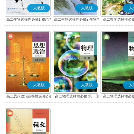
人教版
人教版
人
高二生物选择性必修1 稳态与
高二生物选择性必修2 生物与
高二数学选择性必修
调节
环境
(A版)
人教版
人教版
人
高二思想政治选择性必修2 法
高二物理选择性必修 第一册
高二物理选择性必修
律与生活(部编版)