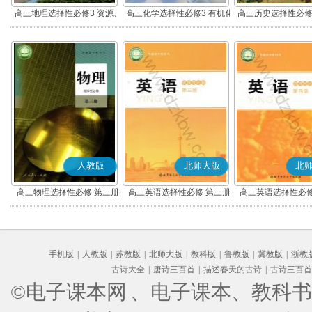
高三地理选择性必修3 资源、
高三化学选择性必修3 有机化
高三历史选择性必修
环境与国家安全
学基础
流与传播(部编
人教版
北师大版
北
高三物理选择性必修 第三册
高三英语选择性必修 第三册
高三英语选择性必修
手机版
|
人教版
|
苏教版
|
北师大版
|
教科版
|
鲁教版
|
冀教版
|
浙教
古诗大全
|
唐诗三百首
|
描述春天的古诗
|
古诗三百首
©电子课本网
、电子课本、教科书