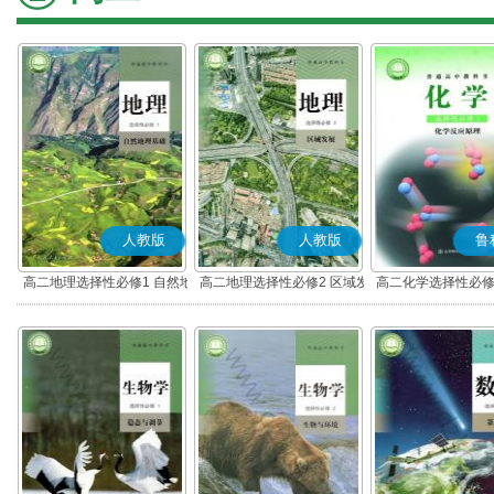
人教版
人教版
鲁
高二地理选择性必修1 自然地
高二地理选择性必修2 区域发
高二化学选择性必修
理基础
展
应原理