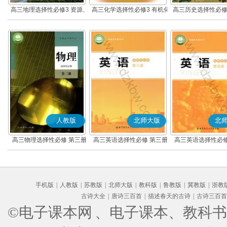
高三地理选择性必修3 资源、
高三化学选择性必修3 有机化
高三历史选择性必修
环境与国家安全
学基础
流与传播(部编
人教版
北师大版
北
高三物理选择性必修 第三册
高三英语选择性必修 第三册
高三英语选择性必修
手机版
|
人教版
|
苏教版
|
北师大版
|
教科版
|
鲁教版
|
冀教版
|
浙教
古诗大全
|
唐诗三百首
|
描述春天的古诗
|
古诗三百首
©电子课本网
、电子课本、教科书