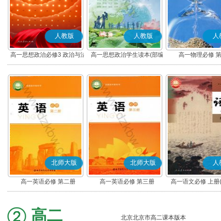
人教版
人教版
人
高一思想政治必修3 政治与法
高一思想政治学生读本(部编
高一物理必修 
治(部编版)
版)
北师大版
北师大版
人
高一英语必修 第二册
高一英语必修 第三册
高一语文必修 上册
高二
北京北京市高二课本版本