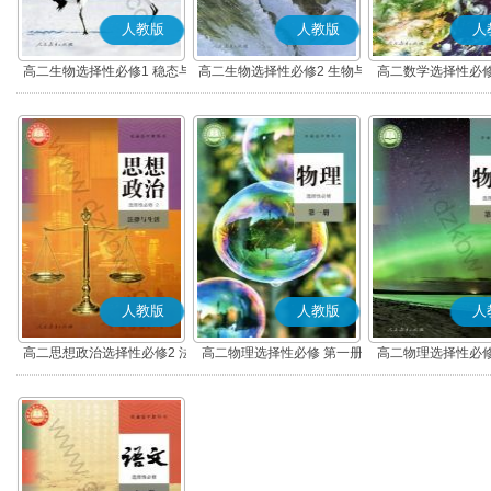
人教版
人教版
人
高二生物选择性必修1 稳态与
高二生物选择性必修2 生物与
高二数学选择性必修
调节
环境
(A版)
人教版
人教版
人
高二思想政治选择性必修2 法
高二物理选择性必修 第一册
高二物理选择性必修
律与生活(部编版)