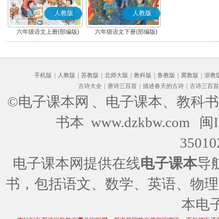
人教版
人教版
六年级语文上册(部编版)
六年级语文下册(部编版)
手机版
|
人教版
|
苏教版
|
北师大版
|
教科版
|
鲁教版
|
冀教版
|
浙教
古诗大全
|
唐诗三百首
|
描述春天的古诗
|
古诗三百首
©电子课本网
、电子课本、教科书
书本 www.dzkbw.com
闽I
35010
电子课本网提供在线
电子课本
导
书，包括语文、数学、英语、物理
本电