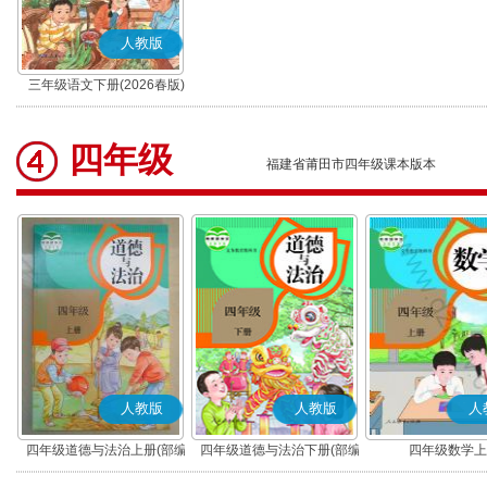
人教版
三年级语文下册(2026春版)
(部编版)
四年级
福建省莆田市四年级课本版本
人教版
人教版
人
四年级道德与法治上册(部编
四年级道德与法治下册(部编
四年级数学上
版)
版)