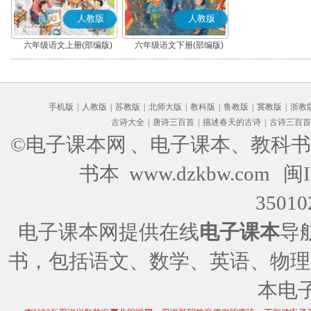
人教版
人教版
六年级语文上册(部编版)
六年级语文下册(部编版)
手机版
|
人教版
|
苏教版
|
北师大版
|
教科版
|
鲁教版
|
冀教版
|
浙教
古诗大全
|
唐诗三百首
|
描述春天的古诗
|
古诗三百首
©电子课本网
、电子课本、教科书
书本 www.dzkbw.com
闽I
35010
电子课本网提供在线
电子课本
导
书，包括语文、数学、英语、物理
本电