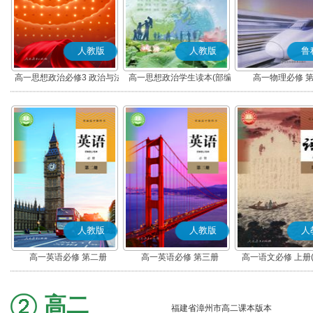
人教版
人教版
鲁
高一思想政治必修3 政治与法
高一思想政治学生读本(部编
高一物理必修 
治(部编版)
版)
人教版
人教版
人
高一英语必修 第二册
高一英语必修 第三册
高一语文必修 上册
高二
福建省漳州市高二课本版本