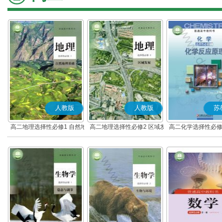
人教版
人教版
苏
高二地理选择性必修1 自然地
高二地理选择性必修2 区域发
高二化学选择性必修
理基础
展
应原理