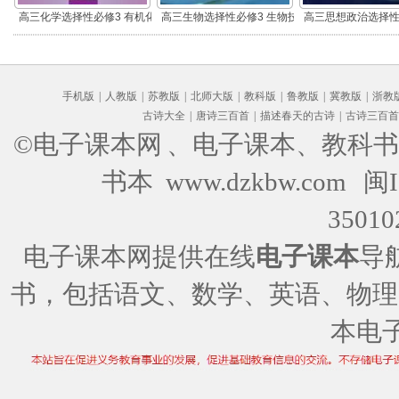
高三化学选择性必修3 有机化
高三生物选择性必修3 生物技
高三思想政治选择性
学基础
术与工程
辑与思维(部编
手机版
|
人教版
|
苏教版
|
北师大版
|
教科版
|
鲁教版
|
冀教版
|
浙教
古诗大全
|
唐诗三百首
|
描述春天的古诗
|
古诗三百首
©电子课本网
、电子课本、教科书
书本 www.dzkbw.com
闽I
35010
电子课本网提供在线
电子课本
导
书，包括语文、数学、英语、物理
本电