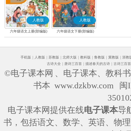
人教版
人教版
六年级语文上册(部编版)
六年级语文下册(部编版)
手机版
|
人教版
|
苏教版
|
北师大版
|
教科版
|
鲁教版
|
冀教版
|
浙教
古诗大全
|
唐诗三百首
|
描述春天的古诗
|
古诗三百首
©电子课本网
、电子课本、教科书
书本 www.dzkbw.com
闽I
35010
电子课本网提供在线
电子课本
导
书，包括语文、数学、英语、物理