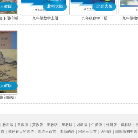
人教版
北师大版
北师大版
会下册(部编
九年级数学上册
九年级数学下册
九年级物理
人教版
(部编版)
|
教科版
|
鲁教版
|
冀教版
|
浙教版
|
粤教版
|
湘教版
|
仁爱版
|
外研版
|
译林版
|
百首
|
描述春天的古诗
|
古诗三百首
|
李白的诗
|
宋词三百首
|
送别诗
|
部编版初中古