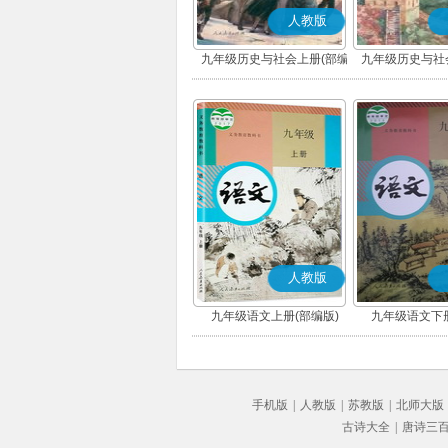
人教版
九年级历史与社会上册(部编
九年级历史与社
版)
版)
人教版
九年级语文上册(部编版)
九年级语文下册
手机版
|
人教版
|
苏教版
|
北师大版
古诗大全
|
唐诗三