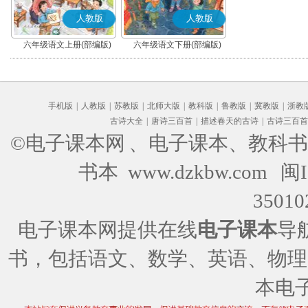
人教版
人教版
六年级语文上册(部编版)
六年级语文下册(部编版)
手机版
|
人教版
|
苏教版
|
北师大版
|
教科版
|
鲁教版
|
冀教版
|
浙教
古诗大全
|
唐诗三百首
|
描述春天的古诗
|
古诗三百首
©电子课本网
、电子课本、教科书
书本 www.dzkbw.com
闽I
35010
电子课本网提供在线
电子课本
导
书，包括语文、数学、英语、物理
本电