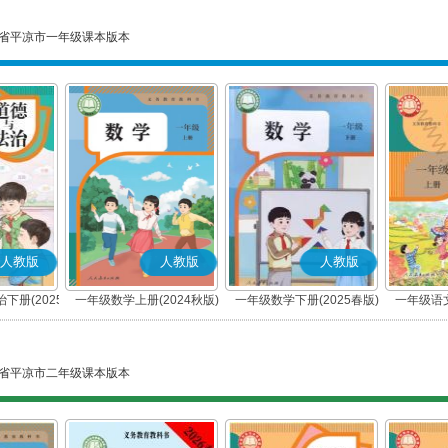
省平凉市一年级课本版本
人教版
人教版
人教版
下册(2025
一年级数学上册(2024秋版)
一年级数学下册(2025春版)
一年级语文
编版)
省平凉市二年级课本版本