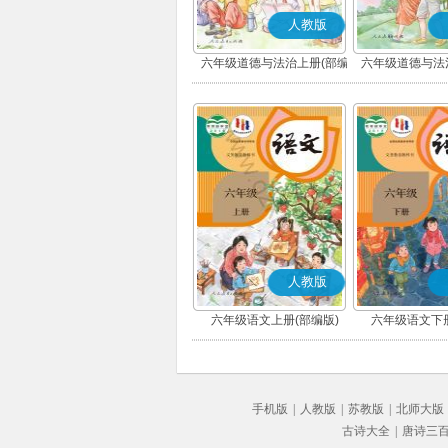
人教版
六年级道德与法治上册(部编
六年级道德与法
版)
版)
人教版
六年级语文上册(部编版)
六年级语文下册
手机版
|
人教版
|
苏教版
|
北师大版
古诗大全
|
唐诗三