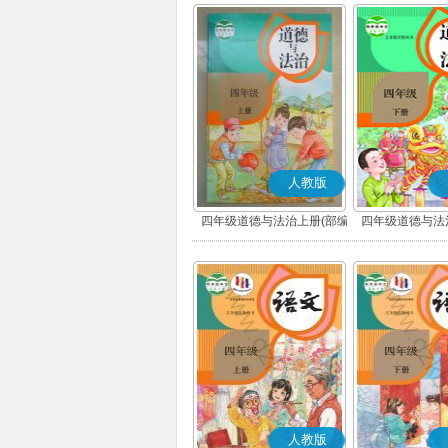
人教版
四年级道德与法治上册(部编
四年级道德与法
版)
版)
人教版