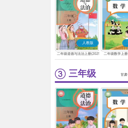
人教版
二年级道德与法治上册(2025
二年级数学上册(
秋版)(部编版)
三年级
甘肃