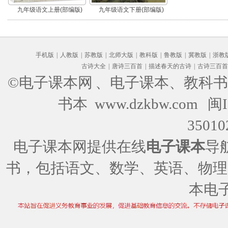
九年级语文上册(部编版)
九年级语文下册(部编版)
手机版
|
人教版
|
苏教版
|
北师大版
|
教科版
|
鲁教版
|
冀教版
|
浙教
古诗大全
|
唐诗三百首
|
描述春天的古诗
|
古诗三百首
©电子课本网
、电子课本、教科书
书本 www.dzkbw.com
闽I
35010
电子课本网提供在线
电子课本
导
书，包括语文、数学、英语、物理
本电