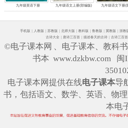
九年级英语下册
九年级语文上册(部编版)
九年级语文下册(
手机版
|
人教版
|
苏教版
|
北师大版
|
教科版
|
鲁教版
|
冀教版
|
浙教
古诗大全
|
唐诗三百首
|
描述春天的古诗
|
古诗三百首
©电子课本网
、电子课本、教科书
书本 www.dzkbw.com
闽I
35010
电子课本网提供在线
电子课本
导
书，包括语文、数学、英语、物理
本电