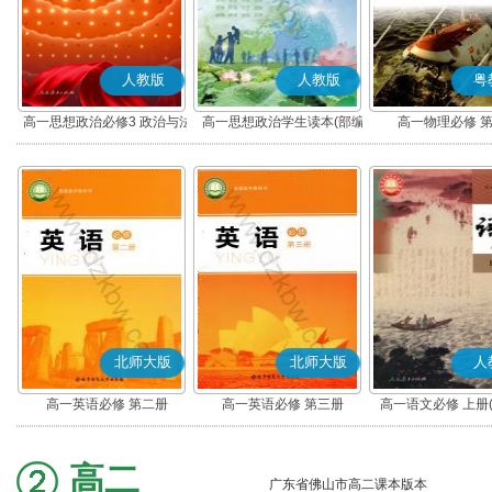
人教版
人教版
粤
高一思想政治必修3 政治与法
高一思想政治学生读本(部编
高一物理必修 
治(部编版)
版)
北师大版
北师大版
人
高一英语必修 第二册
高一英语必修 第三册
高一语文必修 上册
高二
广东省佛山市高二课本版本