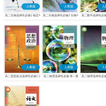
人教版
人教版
人
高二生物选择性必修1 稳态与
高二生物选择性必修2 生物与
高二数学选择性必修
调节
环境
(A版)
人教版
人教版
人
高二思想政治选择性必修2 法
高二物理选择性必修 第一册
高二物理选择性必修
律与生活(部编版)