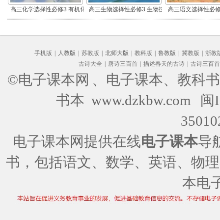
高三化学选择性必修3 有机化
高三生物选择性必修3 生物技
高三语文选择性必修
学基础
术与工程
编版)
手机版
|
人教版
|
苏教版
|
北师大版
|
教科版
|
鲁教版
|
冀教版
|
浙教
古诗大全
|
唐诗三百首
|
描述春天的古诗
|
古诗三百首
©电子课本网
、电子课本、教科书
书本 www.dzkbw.com
闽I
35010
电子课本网提供在线
电子课本
导
书，包括语文、数学、英语、物理
本电