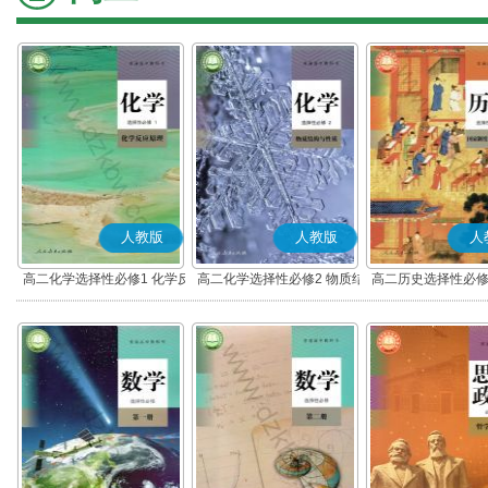
人教版
人教版
人
高二化学选择性必修1 化学反
高二化学选择性必修2 物质结
高二历史选择性必修
应原理
构与性质
度与社会治理(部