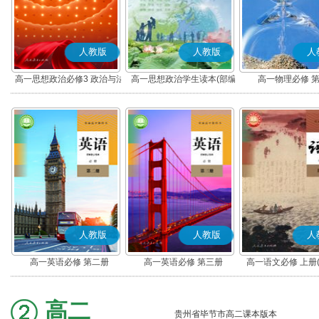
人教版
人教版
人
高一思想政治必修3 政治与法
高一思想政治学生读本(部编
高一物理必修 
治(部编版)
版)
人教版
人教版
人
高一英语必修 第二册
高一英语必修 第三册
高一语文必修 上册
高二
贵州省毕节市高二课本版本