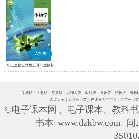
人教版
高三生物选择性必修3 生物技
术与工程
手机版
|
人教版
|
苏教版
|
北师大版
|
教科版
|
鲁教版
|
冀教版
|
浙教
古诗大全
|
唐诗三百首
|
描述春天的古诗
|
古诗三百首
©电子课本网
、电子课本、教科书
书本 www.dzkbw.com
闽I
35010