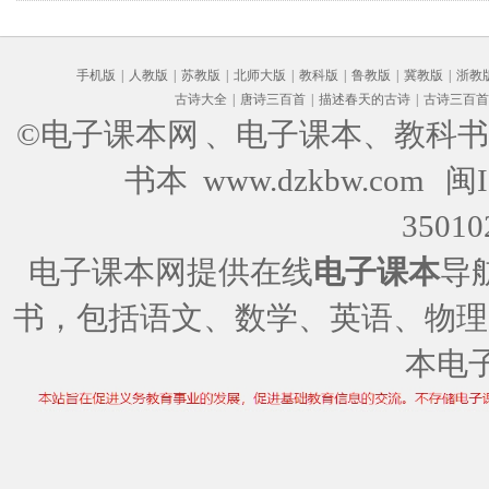
手机版
|
人教版
|
苏教版
|
北师大版
|
教科版
|
鲁教版
|
冀教版
|
浙教
古诗大全
|
唐诗三百首
|
描述春天的古诗
|
古诗三百首
©电子课本网
、电子课本、教科书
书本 www.dzkbw.com
闽I
35010
电子课本网提供在线
电子课本
导
书，包括语文、数学、英语、物理
本电