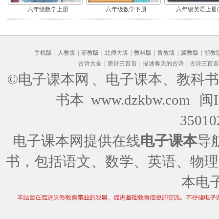
六年级数学上册
六年级数学下册
六年级英语上册(P
手机版
|
人教版
|
苏教版
|
北师大版
|
教科版
|
鲁教版
|
冀教版
|
浙教
古诗大全
|
唐诗三百首
|
描述春天的古诗
|
古诗三百首
©电子课本网
、电子课本、教科书
书本 www.dzkbw.com
闽I
35010
电子课本网提供在线
电子课本
导
书，包括语文、数学、英语、物理
本电