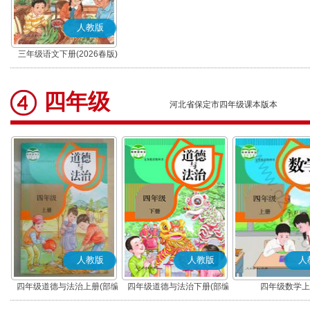
人教版
三年级语文下册(2026春版)
(部编版)
四年级
河北省保定市四年级课本版本
人教版
人教版
人
四年级道德与法治上册(部编
四年级道德与法治下册(部编
四年级数学上
版)
版)