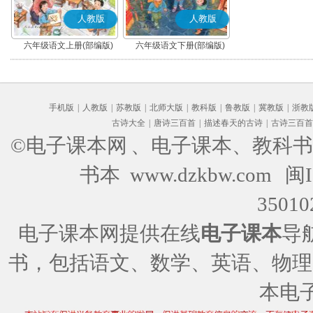
人教版
人教版
六年级语文上册(部编版)
六年级语文下册(部编版)
手机版
|
人教版
|
苏教版
|
北师大版
|
教科版
|
鲁教版
|
冀教版
|
浙教
古诗大全
|
唐诗三百首
|
描述春天的古诗
|
古诗三百首
©电子课本网
、电子课本、教科书
书本 www.dzkbw.com
闽I
35010
电子课本网提供在线
电子课本
导
书，包括语文、数学、英语、物理
本电