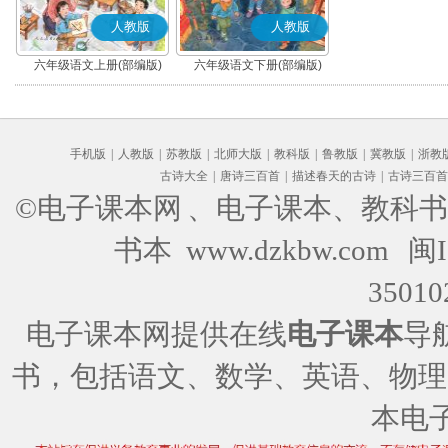
人教版
人教版
六年级语文上册(部编版)
六年级语文下册(部编版)
手机版
|
人教版
|
苏教版
|
北师大版
|
教科版
|
鲁教版
|
冀教版
|
浙教
古诗大全
|
唐诗三百首
|
描述春天的古诗
|
古诗三百首
©电子课本网
、电子课本、教科书
书本 www.dzkbw.com
闽I
35010
电子课本网提供在线
电子课本
导
书，包括语文、数学、英语、物理
本电