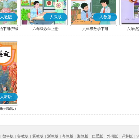
人教版
人教版
人教版
治下册(部编
六年级数学上册
六年级数学下册
六年级英
人教版
(部编版)
|
教科版
|
鲁教版
|
冀教版
|
浙教版
|
粤教版
|
湘教版
|
仁爱版
|
外研版
|
译林版
|