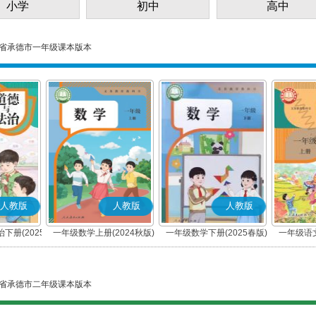
小学
初中
高中
省承德市一年级课本版本
人教版
人教版
人教版
下册(2025
一年级数学上册(2024秋版)
一年级数学下册(2025春版)
一年级语文
编版)
省承德市二年级课本版本