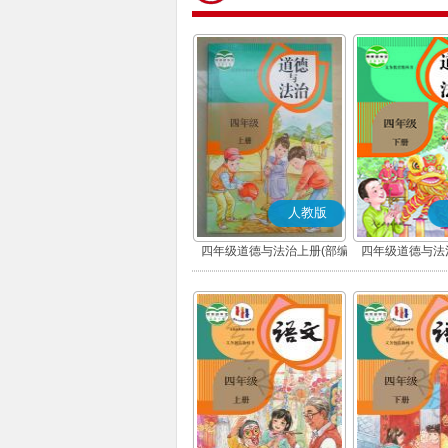
人教版
四年级道德与法治上册(部编
四年级道德与法
版)
版)