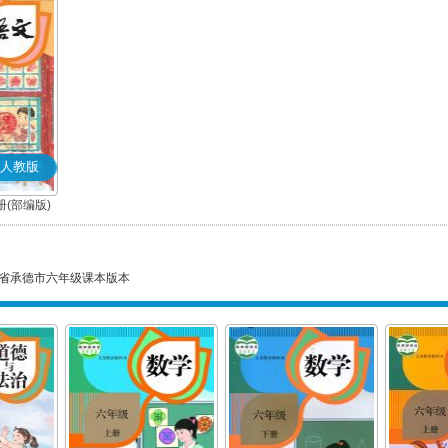
人教版
(部编版)
省承德市六年级课本版本