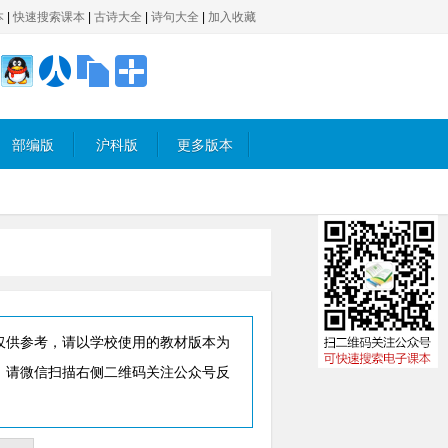
本
|
快速搜索课本
|
古诗大全
|
诗句大全
|
加入收藏
部编版
沪科版
更多版本
仅供参考，请以学校使用的教材版本为
，请微信扫描右侧二维码关注公众号反