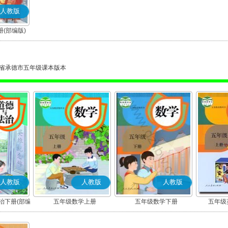
人教版
(部编版)
省承德市五年级课本版本
人教版
人教版
人教版
治下册(部编
五年级数学上册
五年级数学下册
五年级英