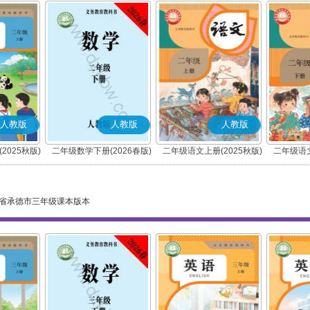
人教版
人教版
人教版
2025秋版)
二年级数学下册(2026春版)
二年级语文上册(2025秋版)
二年级语文
(部编版)
省承德市三年级课本版本