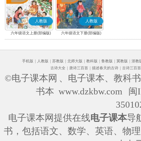
人教版
人教版
六年级语文上册(部编版)
六年级语文下册(部编版)
手机版
|
人教版
|
苏教版
|
北师大版
|
教科版
|
鲁教版
|
冀教版
|
浙教
古诗大全
|
唐诗三百首
|
描述春天的古诗
|
古诗三百首
©电子课本网
、电子课本、教科书
书本 www.dzkbw.com
闽I
35010
电子课本网提供在线
电子课本
导
书，包括语文、数学、英语、物理