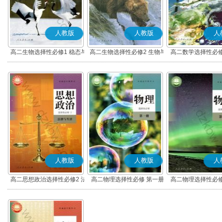
人教版
人教版
人
高二生物选择性必修1 稳态与
高二生物选择性必修2 生物与
高二数学选择性必修
调节
环境
(A版)
人教版
人教版
人
高二思想政治选择性必修2 法
高二物理选择性必修 第一册
高二物理选择性必修
律与生活(部编版)