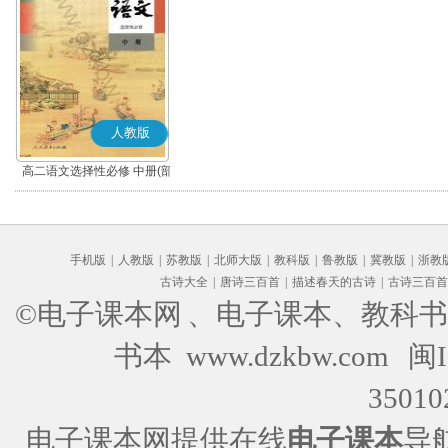
人教版
高二语文选择性必修 中册(部
编版)
手机版
|
人教版
|
苏教版
|
北师大版
|
教科版
|
鲁教版
|
冀教版
|
浙教
古诗大全
|
唐诗三百首
|
描述春天的古诗
|
古诗三百首
©电子课本网
、电子课本、教科书
书本 www.dzkbw.com
闽I
35010
电子课本网提供在线
电子课本
导