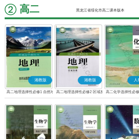
高二
黑龙江省绥化市高二课本版本
湘教版
湘教版
人
高二地理选择性必修1 自然地
高二地理选择性必修2 区域发
高二化学选择性必修
理基础
展
应原理