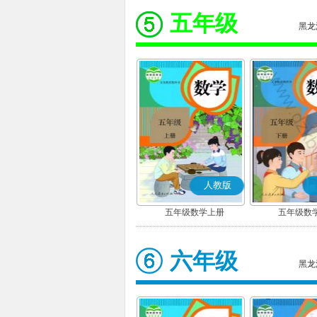
五年级
黑龙
人教版
五年级数学上册
五年级数
六年级
黑龙