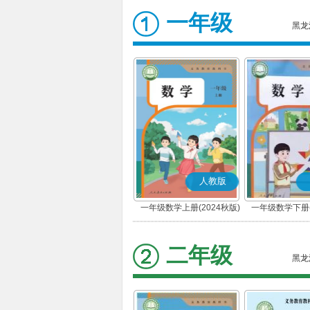
一年级
黑龙
人教版
一年级数学上册(2024秋版)
一年级数学下册(
二年级
黑龙