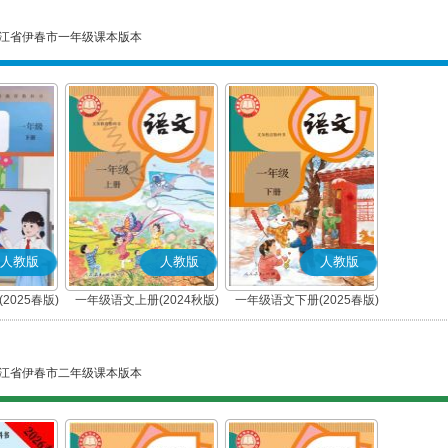
江省伊春市一年级课本版本
人教版
人教版
人教版
2025春版)
一年级语文上册(2024秋版)
一年级语文下册(2025春版)
(部编版)
(部编版)
江省伊春市二年级课本版本