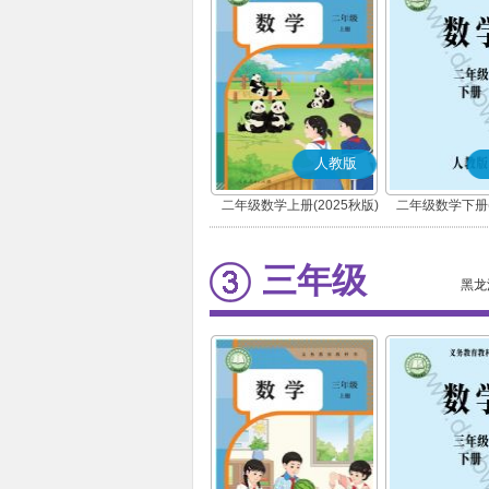
人教版
二年级数学上册(2025秋版)
二年级数学下册(
三年级
黑龙