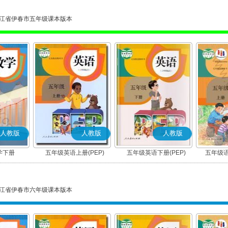
江省伊春市五年级课本版本
人教版
人教版
人教版
学下册
五年级英语上册(PEP)
五年级英语下册(PEP)
五年级语
江省伊春市六年级课本版本