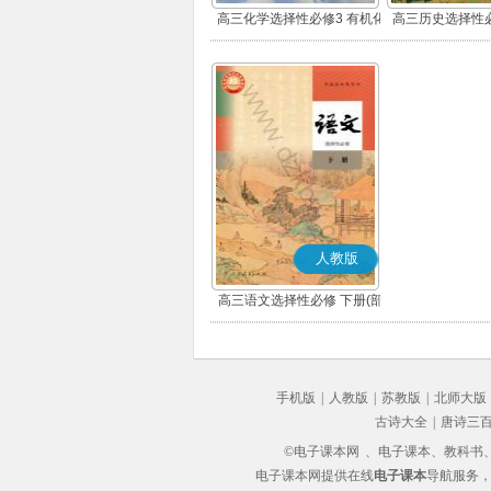
高三化学选择性必修3 有机化
高三历史选择性必
学基础
流与传播(
人教版
高三语文选择性必修 下册(部
编版)
手机版
|
人教版
|
苏教版
|
北师大版
古诗大全
|
唐诗三
©电子课本网
、电子课本、教科书、教
电子课本网提供在线
电子课本
导航服务