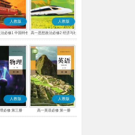
人教版
人教版
治必修1 中国特色
高一思想政治必修2 经济与社
主义(部编版)
会(部编版)
人教版
人教版
理必修 第三册
高一英语必修 第一册