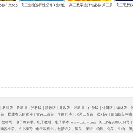
修3 文化交
高三生物选择性必修3 生物技
高三数学选择性必修 第三册
高三思想政
部编版)
术与工程
(A版)
辑与
|
教科版
|
鲁教版
|
冀教版
|
浙教版
|
粤教版
|
湘教版
|
仁爱版
|
外研版
|
译林版
|
百首
|
描述春天的古诗
|
古诗三百首
|
李白的诗
|
宋词三百首
|
送别诗
|
部编版初中古
材网、电子教科书、电子教材、电子书本 www.dzkbw.com
闽ICP备20006834号-1
，涵盖小学、初中和高中电子教科书，包括语文、数学、英语、物理、化学、生物、历