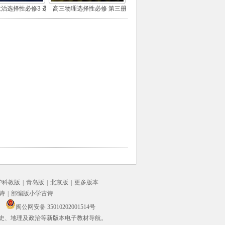
治选择性必修3 逻
高三物理选择性必修 第三册
思维(部编版)
沪科教版
|
青岛版
|
北京版
|
更多版本
诗
|
部编版小学古诗
闽公网安备 35010202001514号
史、地理及政治等新版本电子教材导航。