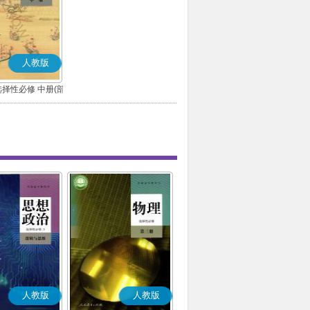
人教版
择性必修 中册(部
编版)
人教版
人教版