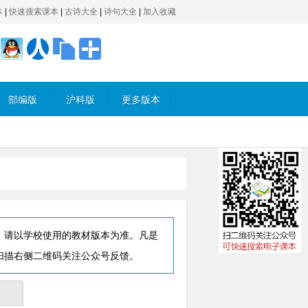
本
|
快速搜索课本
|
古诗大全
|
诗句大全
|
加入收藏
部编版
沪科版
更多版本
，请以学校使用的教材版本为准。凡是
扫描右侧二维码关注公众号反馈。