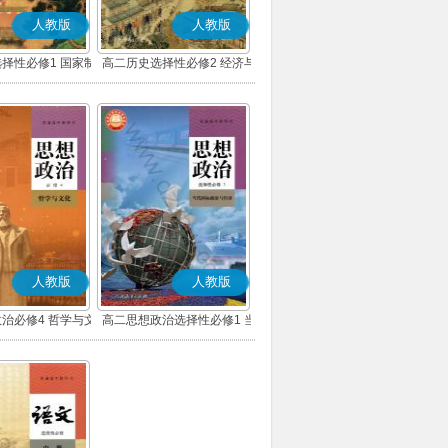
人教版
人教版
择性必修1 国家制
高二历史选择性必修2 经济与
会治理(部编版)
社会生活(部编版)
人教版
人教版
治必修4 哲学与文
高二思想政治选择性必修1 当
(部编版)
代国际政治与经济(部编版)