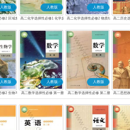
人教版
人教版
人教版
修2 区域发
高二化学选择性必修1 化学反
高二化学选择性必修2 物质结
高二历史选
应原理
构与性质
度与社
人教版
人教版
人教版
修2 生物与
高二数学选择性必修 第一册
高二数学选择性必修 第二册
高二思想政
(A版)
(A版)
化