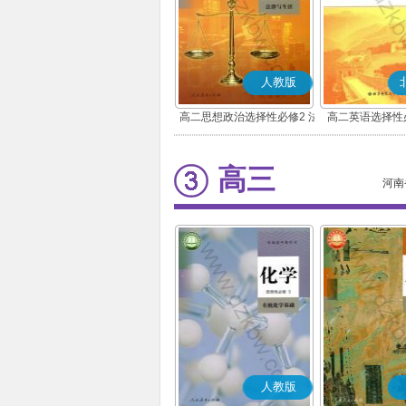
人教版
高二思想政治选择性必修2 法
高二英语选择性
律与生活(部编版)
高三
河南
人教版