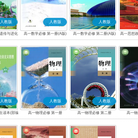
人教版
人教版
人教版
 遗传与进化
高一数学必修 第一册(A版)
高一数学必修 第二册(A版)
高一思想政
社会
人教版
人教版
人教版
生读本(部编
高一物理必修 第一册
高一物理必修 第二册
高一物