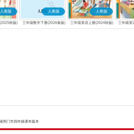
人教版
人教版
人教版
2025秋版)
三年级数学下册(2026春版)
三年级英语上册(2024秋版)
三年级英语
(PEP)
省荆门市四年级课本版本