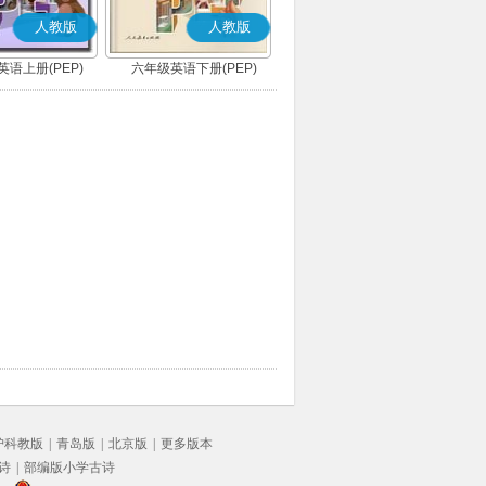
人教版
人教版
语上册(PEP)
六年级英语下册(PEP)
沪科教版
|
青岛版
|
北京版
|
更多版本
诗
|
部编版小学古诗