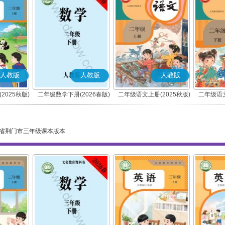
人教版
人教版
人教版
2025秋版)
二年级数学下册(2026春版)
二年级语文上册(2025秋版)
二年级语文
(部编版)
省荆门市三年级课本版本