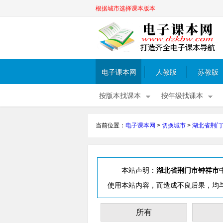
根据城市选择课本版本
电子课本网
人教版
苏教版
按版本找课本
按年级找课本
当前位置：
电子课本网
>
切换城市
>
湖北省荆门
本站声明：
湖北省荆门市钟祥市
使用本站内容，而造成不良后果，均
所有