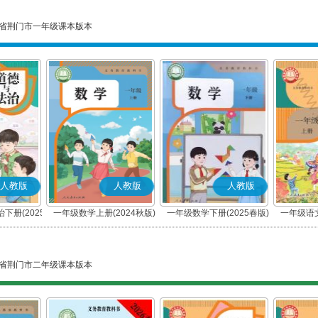
省荆门市一年级课本版本
人教版
人教版
人教版
下册(2025
一年级数学上册(2024秋版)
一年级数学下册(2025春版)
一年级语文
编版)
省荆门市二年级课本版本