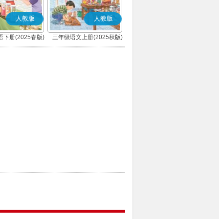
人教版
人教版
下册(2025春版)
三年级语文上册(2025秋版)
(PEP)
(部编版)