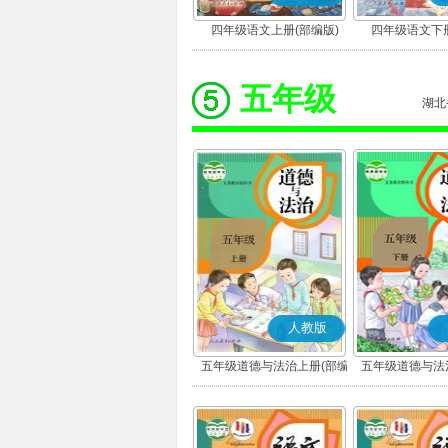
四年级语文上册(部编版)
四年级语文下册
五年级
湖北
人教版
五年级道德与法治上册(部编
五年级道德与法
版)
版)