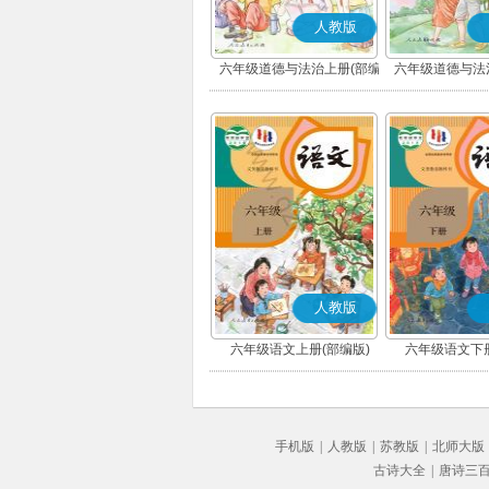
人教版
六年级道德与法治上册(部编
六年级道德与法
版)
版)
人教版
六年级语文上册(部编版)
六年级语文下册
手机版
|
人教版
|
苏教版
|
北师大版
古诗大全
|
唐诗三