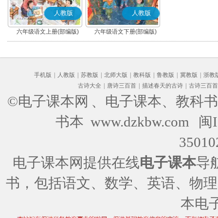
人教版
人教版
六年级语文上册(部编版)
六年级语文下册(部编版)
手机版
|
人教版
|
苏教版
|
北师大版
|
教科版
|
鲁教版
|
冀教版
|
浙教
古诗大全
|
唐诗三百首
|
描述春天的古诗
|
古诗三百首
©电子课本网
、电子课本、教科书
书本 www.dzkbw.com
闽I
35010
电子课本网提供在线
电子课本
导
书，包括语文、数学、英语、物理
本电