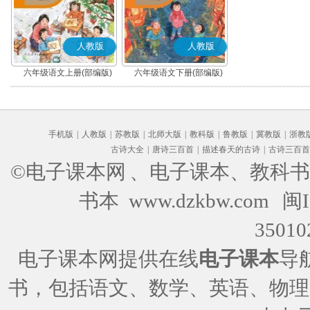
人教版
人教版
六年级语文上册(部编版)
六年级语文下册(部编版)
手机版
|
人教版
|
苏教版
|
北师大版
|
教科版
|
鲁教版
|
冀教版
|
浙教
古诗大全
|
唐诗三百首
|
描述春天的古诗
|
古诗三百首
©电子课本网
、电子课本、教科书
书本 www.dzkbw.com
闽I
35010
电子课本网提供在线
电子课本
导
书，包括语文、数学、英语、物理