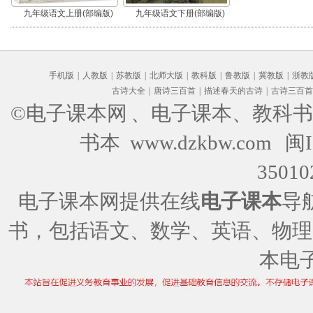
九年级语文上册(部编版)
九年级语文下册(部编版)
手机版
|
人教版
|
苏教版
|
北师大版
|
教科版
|
鲁教版
|
冀教版
|
浙教
古诗大全
|
唐诗三百首
|
描述春天的古诗
|
古诗三百首
©电子课本网
、电子课本、教科书
书本 www.dzkbw.com
闽I
35010
电子课本网提供在线
电子课本
导
书，包括语文、数学、英语、物理
本电