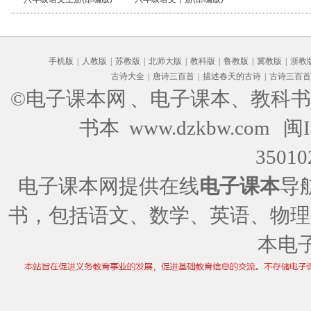
手机版
|
人教版
|
苏教版
|
北师大版
|
教科版
|
鲁教版
|
冀教版
|
浙教
古诗大全
|
唐诗三百首
|
描述春天的古诗
|
古诗三百首
©电子课本网
、电子课本、教科书
书本 www.dzkbw.com
闽I
35010
电子课本网提供在线
电子课本
导
书，包括语文、数学、英语、物理
本电