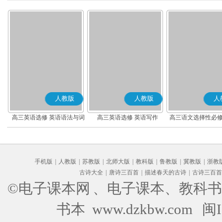
人教版
人教版
人
高三英语选修 英语语法与词
高三英语选修 英语写作
高三语文选择性必修
汇
编版)
手机版
|
人教版
|
苏教版
|
北师大版
|
教科版
|
鲁教版
|
冀教版
|
浙教
古诗大全
|
唐诗三百首
|
描述春天的古诗
|
古诗三百首
©电子课本网
、电子课本、教科书
书本 www.dzkbw.com
闽I