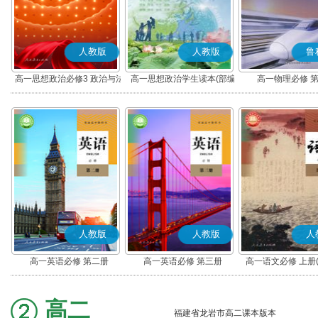
人教版
人教版
鲁
高一思想政治必修3 政治与法
高一思想政治学生读本(部编
高一物理必修 
治(部编版)
版)
人教版
人教版
人
高一英语必修 第二册
高一英语必修 第三册
高一语文必修 上册
高二
福建省龙岩市高二课本版本