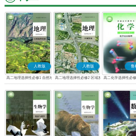
人教版
人教版
鲁
高二地理选择性必修1 自然地
高二地理选择性必修2 区域发
高二化学选择性必修
理基础
展
应原理