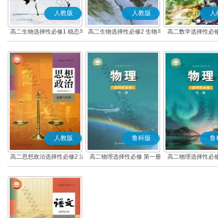
人教版
人教版
人
高二生物选择性必修1 稳态与
高二生物选择性必修2 生物与
高二数学选择性必修
调节
环境
(A版)
人教版
鲁科版
鲁
高二思想政治选择性必修2 法
高二物理选择性必修 第一册
高二物理选择性必修
律与生活(部编版)