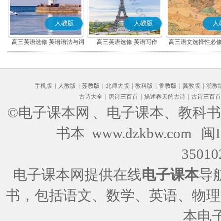
人教版
人教版
人
高三英语选修 英语语法与词
高三英语选修 英语写作
高三语文选择性必修
汇
编版)
手机版
|
人教版
|
苏教版
|
北师大版
|
教科版
|
鲁教版
|
冀教版
|
浙教
古诗大全
|
唐诗三百首
|
描述春天的古诗
|
古诗三百首
©电子课本网
、电子课本、教科书
书本 www.dzkbw.com
闽I
35010
电子课本网提供在线
电子课本
导
书，包括语文、数学、英语、物理
本电