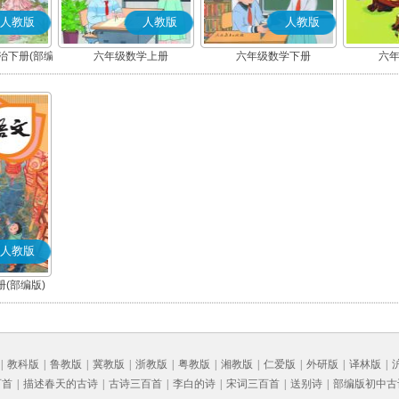
人教版
人教版
人教版
治下册(部编
六年级数学上册
六年级数学下册
六
人教版
(部编版)
|
教科版
|
鲁教版
|
冀教版
|
浙教版
|
粤教版
|
湘教版
|
仁爱版
|
外研版
|
译林版
|
百首
|
描述春天的古诗
|
古诗三百首
|
李白的诗
|
宋词三百首
|
送别诗
|
部编版初中古