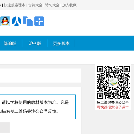
本
|
快速搜索课本
|
古诗大全
|
诗句大全
|
加入收藏
部编版
沪科版
更多版本
，请以学校使用的教材版本为准。凡是
扫描右侧二维码关注公众号反馈。