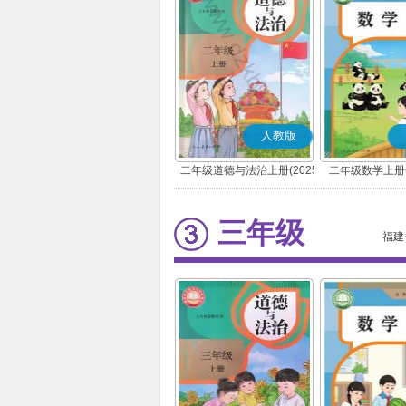
人教版
二年级道德与法治上册(2025
二年级数学上册(
秋版)(部编版)
三年级
福建