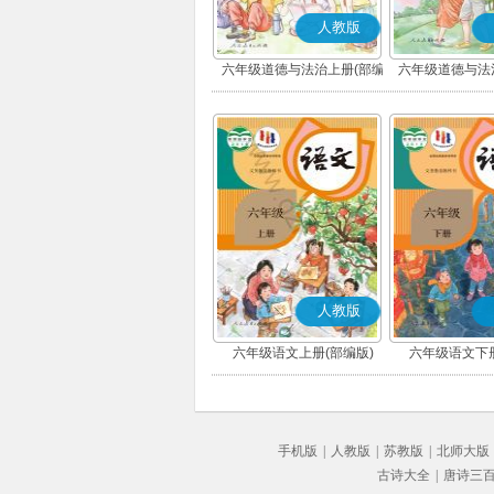
人教版
六年级道德与法治上册(部编
六年级道德与法
版)
版)
人教版
六年级语文上册(部编版)
六年级语文下册
手机版
|
人教版
|
苏教版
|
北师大版
古诗大全
|
唐诗三