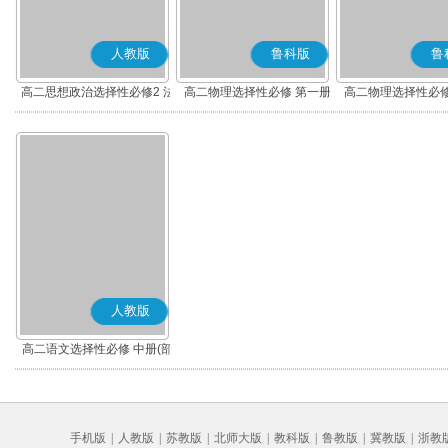
人教版
鲁科版
鲁
高二思想政治选择性必修2 法
高二物理选择性必修 第一册
高二物理选择性必修
律与生活(部编版)
人教版
高二语文选择性必修 中册(部
编版)
手机版
|
人教版
|
苏教版
|
北师大版
|
教科版
|
鲁教版
|
冀教版
|
浙教