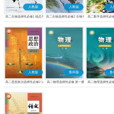
人教版
人教版
人
高二生物选择性必修1 稳态与
高二生物选择性必修2 生物与
高二数学选择性必修
调节
环境
(A版)
人教版
鲁科版
鲁
高二思想政治选择性必修2 法
高二物理选择性必修 第一册
高二物理选择性必修
律与生活(部编版)