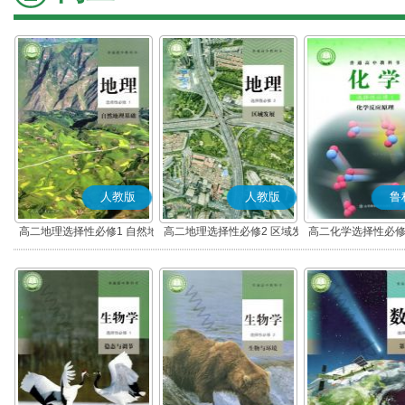
人教版
人教版
鲁
高二地理选择性必修1 自然地
高二地理选择性必修2 区域发
高二化学选择性必修
理基础
展
应原理