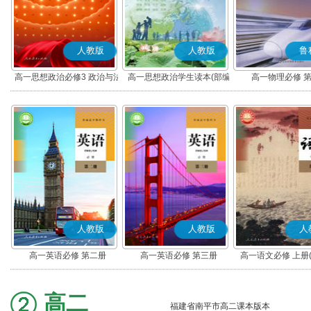
人教版
人教版
鲁
高一思想政治必修3 政治与法
高一思想政治学生读本(部编
高一物理必修 
治(部编版)
版)
人教版
人教版
人
高一英语必修 第二册
高一英语必修 第三册
高一语文必修 上册
高二
福建省南平市高二课本版本