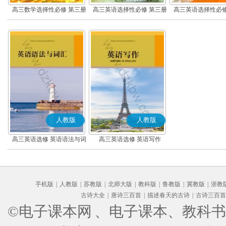
高三数学选择性必修 第三册
高三英语选择性必修 第三册
高三英语选择性必修
(A版)
人教版
人教版
高三英语选修 英语语法与词
高三英语选修 英语写作
汇
手机版
|
人教版
|
苏教版
|
北师大版
|
教科版
|
鲁教版
|
冀教版
|
浙教
古诗大全
|
唐诗三百首
|
描述春天的古诗
|
古诗三百首
©电子课本网
、电子课本、教科书