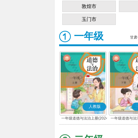
敦煌市
玉门市
一年级
甘肃
人教版
一年级道德与法治上册(2024
一年级道德与法治
秋版)(部编版)
春版)(部