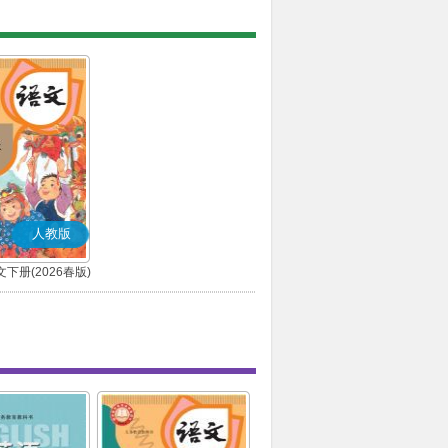
人教版
下册(2026春版)
(部编版)