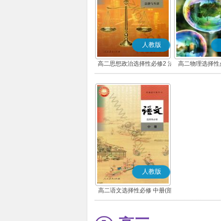
人教版
高二思想政治选择性必修2 法
高二物理选择性
律与生活(部编版)
人教版
高二语文选择性必修 中册(部
编版)