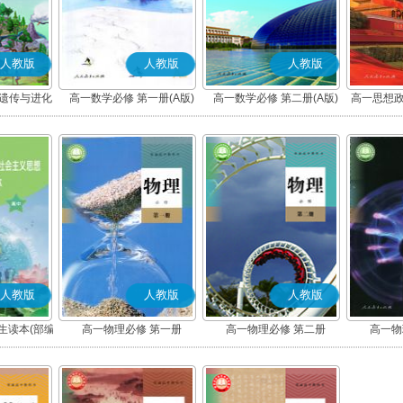
人教版
人教版
人教版
 遗传与进化
高一数学必修 第一册(A版)
高一数学必修 第二册(A版)
高一思想政
社会
人教版
人教版
人教版
生读本(部编
高一物理必修 第一册
高一物理必修 第二册
高一物