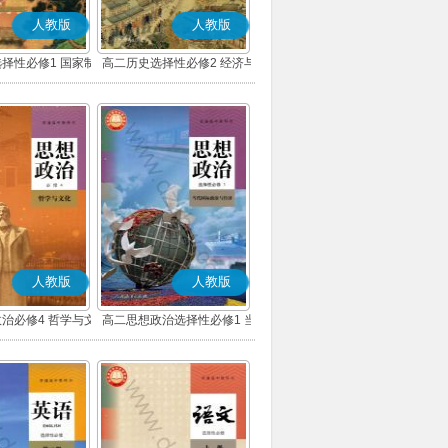
人教版
人教版
择性必修1 国家制
高二历史选择性必修2 经济与
会治理(部编版)
社会生活(部编版)
人教版
人教版
治必修4 哲学与文
高二思想政治选择性必修1 当
(部编版)
代国际政治与经济(部编版)