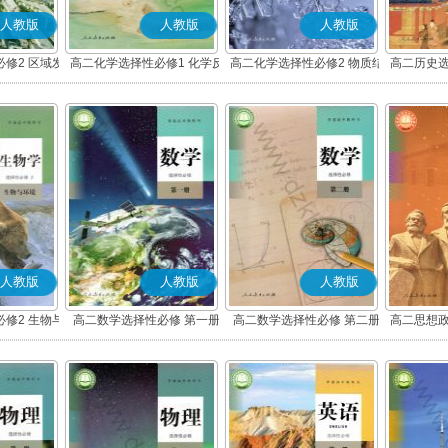
人教版
人教版
人教版
修2 区域发
高二化学选择性必修1 化学反
高二化学选择性必修2 物质结
高二历史选
应原理
构与性质
度与社
人教版
人教版
人教版
修2 生物与
高二数学选择性必修 第一册
高二数学选择性必修 第二册
高二思想政
(A版)
(A版)
化